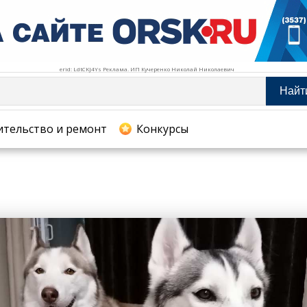
erid: LdtCKJ4Ys Реклама. ИП Кучеренко Николай Николаевич
Найт
тельство и ремонт
ительство и ремонт
Конкурсы
хование