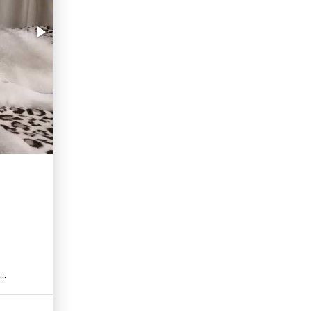
erid: LdtCKJjWj Реклама. ИП Кучеренко Николай
Николаевич
..