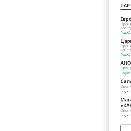
ПАР
Евр
Орск, 
8(3537)
Подроб
Цар
Орск,
8(3537)
Подроб
АНО
Орск, 
Подроб
Сал
Орск, 
Подроб
Маг
«КА
Орск, 
Подроб
←