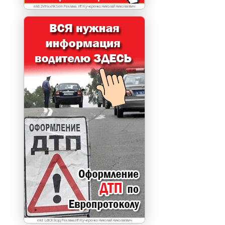
erid:2VfnxxhKSem Реклама. ИП Кучеренко Николай Николаевич
erid: LdtCK3cqq Реклама.ИП Кучеренко Николай Николаевич