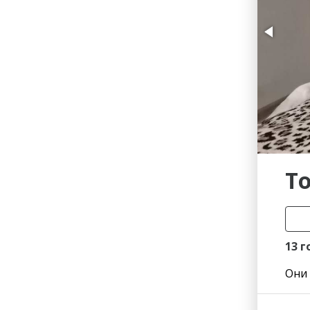
Гостиницы
Городское хозяйство
Образование
Ветеринария, Зоотовары
Бытовые услуги
Курьерская служба, Служб
СМИ и Реклама
Купоны
Т
13 г
Они 