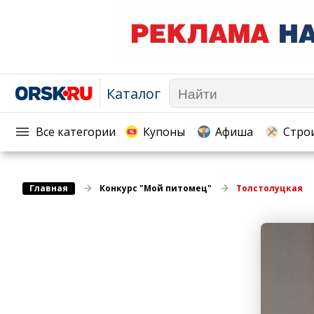
Каталог
Афиша
Телекоммуникации и связь
Популярное →
Строи
Строительство и ремонт
Торговля
Все категории
Купоны
Афиша
Стро
Авто и мото
Бизнес и финансы
Рестораны, кафе, бары
Юристы, Экспертиза, Стра
Главная
Развлечения и отдых
Конкурс "Мой питомец"
Толстолуцкая
Ремонт
Спорт Фитнес
Социальные организации
Недвижимость
Это интересно
Красота Косметология
Администрация
Медицина Здоровье
Промышленность
Путешествия, Туризм
Сельское хозяйство