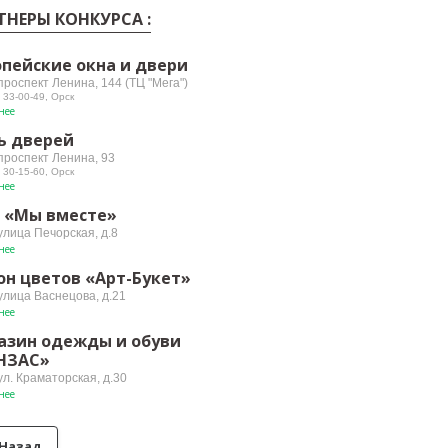
ТНЕРЫ КОНКУРСА :
опейские окна и двери
проспект Ленина, 144 (ТЦ "Мега")
 33-00-49, Орск
нее
ь дверей
 проспект Ленина, 93
 30-15-60, Орск
нее
 «Мы вместе»
улица Печорская, д.8
нее
он цветов «Арт-Букет»
улица Васнецова, д.21
нее
азин одежды и обуви
НЗАС»
ул. Краматорская, д.30
нее
Назад