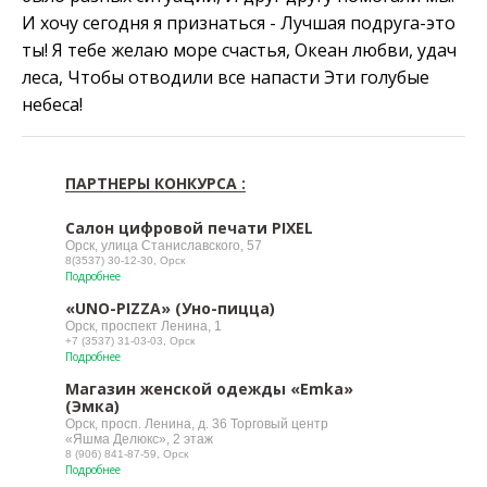
И хочу сегодня я признаться - Лучшая подруга-это
ты! Я тебе желаю море счастья, Океан любви, удач
леса, Чтобы отводили все напасти Эти голубые
небеса!
ПАРТНЕРЫ КОНКУРСА :
Салон цифровой печати PIXEL
Орск, улица Станиславского, 57
8(3537) 30-12-30, Орск
Подробнее
«UNO-PIZZA» (Уно-пицца)
Орск, проспект Ленина, 1
+7 (3537) 31-03-03, Орск
Подробнее
Магазин женской одежды «Emka»
(Эмка)
Орск, просп. Ленина, д. 36 Торговый центр
«Яшма Делюкс», 2 этаж
8 (906) 841-87-59, Орск
Подробнее