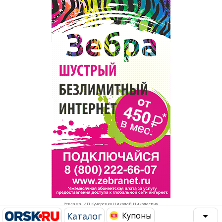
Популярное →
Строительство и ремонт
Афиша
Телекоммуникации и связь
Строительство и ремонт
Торговля
Авто и мото
Бизнес и финансы
Рестораны, кафе, бары
Юристы, Экспертиза, Страхование
Развлечения и отдых
Ремонт
Спорт Фитнес
Социальные организации
Недвижимость
Это интересно
Реклама. ИП Кучеренко Николай Николаевич
Красота Косметология
Администрация
Каталог
Купоны