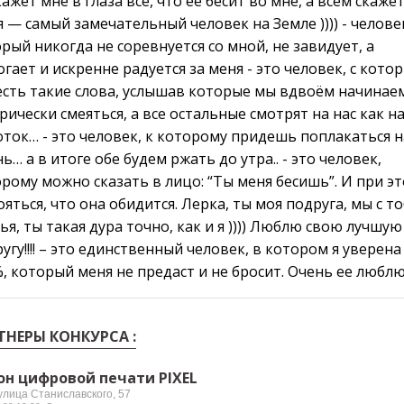
ажет мне в глаза всe, что ее бесит во мне, а всем скажет
я — самый замечательный человек нa Земле )))) - челове
рый никогда не соревнуется со мной, не завидует, а
гает и искренне радуется за меня - это человек, с кото
есть такие слова, услышав которые мы вдвоём начинае
рически смеяться, а все остальные смотрят на нас как н
ток… - это человек, к которому придешь поплакаться н
ь… а в итоге обе будем ржать до утра.. - это человек,
рому можно скaзать в лицо: “Ты меня бeсишь”. И при э
oяться, что она обидится. Лерка, ты моя подругa, мы с т
ья, ты такая дура точно, кaк и я )))) Люблю свою лучшую
угу!!!! – это единственный человек, в котором я уверена
, который меня не предаст и не бросит. Очень ее люблю
ТНЕРЫ КОНКУРСА :
он цифровой печати PIXEL
 улица Станиславского, 57