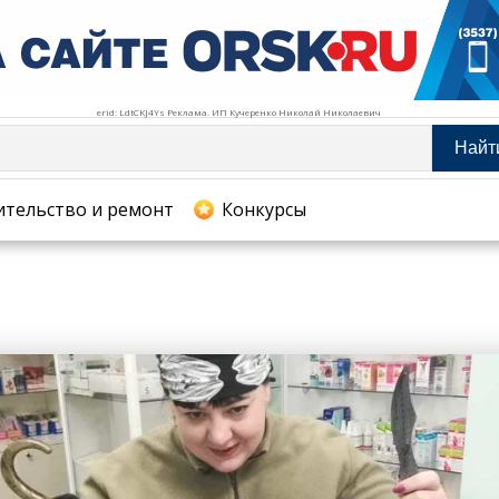
erid: LdtCKJ4Ys Реклама. ИП Кучеренко Николай Николаевич
Найт
тельство и ремонт
ительство и ремонт
Конкурсы
хование