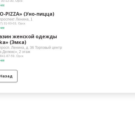
 30-12-30, Орск
нее
O-PIZZA» (Уно-пицца)
проспект Ленина, 1
7) 31-03-03, Орск
нее
азин женской одежды
ka» (Эмка)
просп. Ленина, д. 36 Торговый центр
 Делюкс», 2 этаж
 841-87-59, Орск
нее
Назад