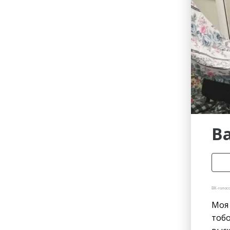
Гостиницы
Городское хозяйство
Образование
Ветеринария, Зоотовары
Бытовые услуги
Курьерская служба, Служб
СМИ и Реклама
Купоны
В
ВК-голосо
Моя 
тобо