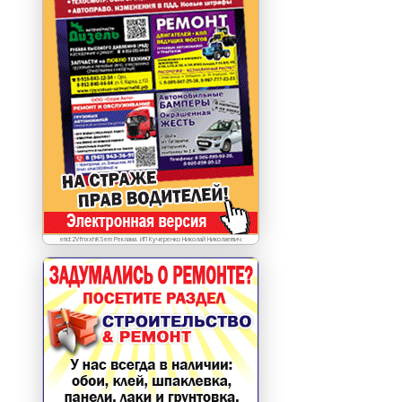
erid:2VfnxxhKSem Реклама. ИП Кучеренко Николай Николаевич