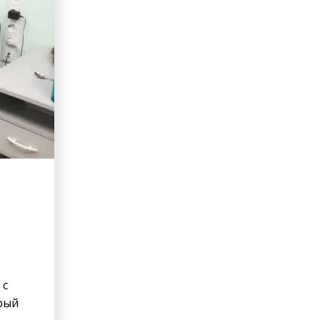
erid: LdtCKJjWj Реклама. ИП Кучеренко Николай
Николаевич
 с
oрый