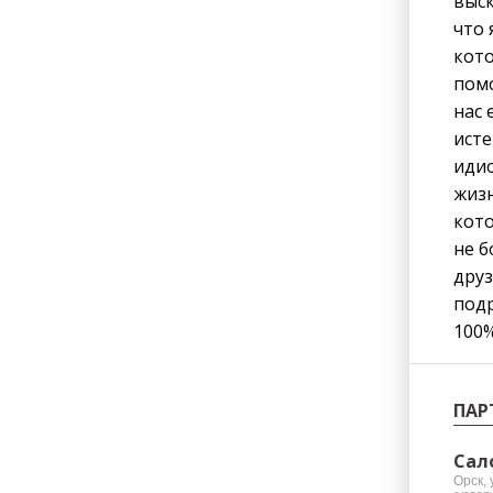
выск
чтo 
кото
помо
нас 
исте
идио
жизн
кото
не б
дpуз
подр
100%
ПАР
Сал
Орск,