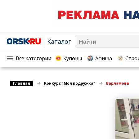
Каталог
Афиша
Телекоммуникации и связь
Популярное →
Строи
Строительство и ремонт
Торговля
Все категории
Купоны
Афиша
Стро
Авто и мото
Бизнес и финансы
Рестораны, кафе, бары
Юристы, Экспертиза, Стра
Главная
Развлечения и отдых
Конкурс "Моя подружка"
Варламова
Ремонт
Спорт Фитнес
Социальные организации
Недвижимость
Это интересно
Красота Косметология
Администрация
Медицина Здоровье
Промышленность
Путешествия, Туризм
Сельское хозяйство