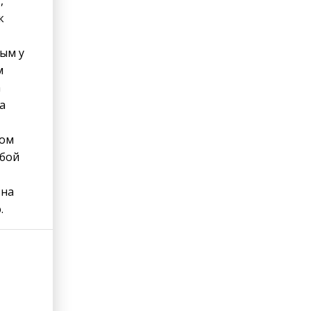
,
к
рым у
м
а
a
том
обой
 на
.