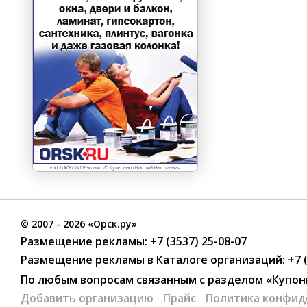
erid: LdtCKcXxf Реклама. ИП Кучеренко Николай Николаевич
©
2007
- 2026 «Орск.ру»
Размещение рекламы:
+7 (3537) 25-08-07
Размещение рекламы в Каталоге организаций
:
+7 
По любым вопросам связанным с разделом
«Купон
Добавить организацию
Прайс
Политика конфид