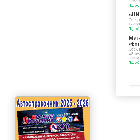
8(3537)
Подроб
«UN
Орск, 
+7 (353
Подроб
Маг
«Em
Орск, 
«Яшма
8 (906)
Подроб
←