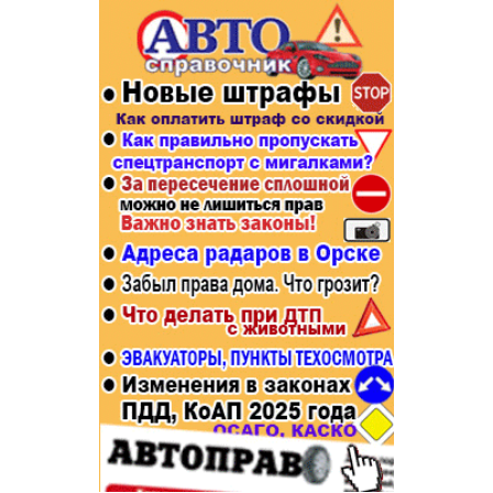
Популярное →
Строительство и ремонт
Афиша
Телекоммуникации и связь
Строительство и ремонт
Торговля
Авто и мото
Бизнес и финансы
Рестораны, кафе, бары
Юристы, Экспертиза, Страхование
Развлечения и отдых
Ремонт
Спорт Фитнес
Социальные организации
Недвижимость
Это интересно
Красота Косметология
Администрация