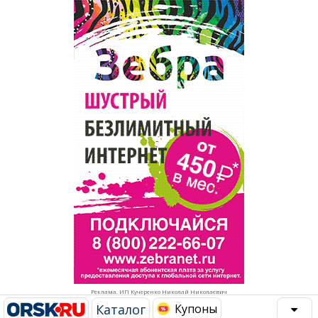
Популярное →
Строительство и ремонт
Афиша
Телекоммуникации и связь
Строительство и ремонт
Торговля
Авто и мото
Бизнес и финансы
Рестораны, кафе, бары
Юристы, Экспертиза, Страхование
Развлечения и отдых
Ремонт
Спорт Фитнес
Социальные организации
Недвижимость
Это интересно
Реклама. ИП Кучеренко Николай Николаевич
Красота Косметология
Администрация
Каталог
Купоны