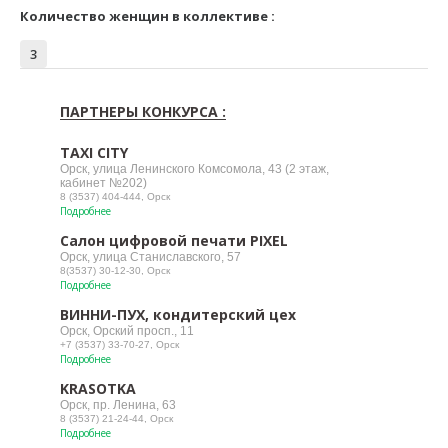
Количество женщин в коллективе :
3
ПАРТНЕРЫ КОНКУРСА :
TAXI CITY
Орск, улица Ленинского Комсомола, 43 (2 этаж,
кабинет №202)
8 (3537) 404-444, Орск
Подробнее
Салон цифровой печати PIXEL
Орск, улица Станиславского, 57
8(3537) 30-12-30, Орск
Подробнее
ВИННИ-ПУХ, кондитерский цех
Орск, Орский просп., 11
+7 (3537) 33-70-27, Орск
Подробнее
KRASOTKA
Орск, пр. Ленина, 63
8 (3537) 21-24-44, Орск
Подробнее