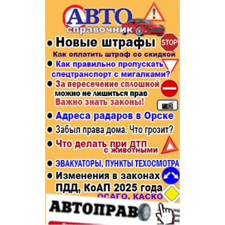
Популярное →
Строительство и ремонт
Афиша
Телекоммуникации и связь
Строительство и ремонт
Торговля
Авто и мото
Бизнес и финансы
Рестораны, кафе, бары
Юристы, Экспертиза, Страхование
Развлечения и отдых
Ремонт
Спорт Фитнес
Социальные организации
Недвижимость
Это интересно
Красота Косметология
Администрация