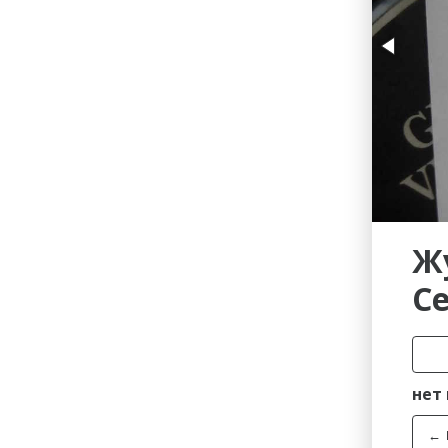
Гостиницы
Городское хозяйство
Образование
Ветеринария, Зоотовары
Бытовые услуги
Курьерская служба, Служб
СМИ и Реклама
Купоны
Ж
С
нет
←