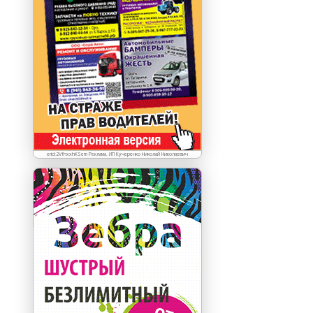
erid:2VfnxxhKSem Реклама. ИП Кучеренко Николай Николаевич