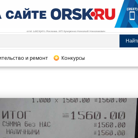
erid: LdtCKJ4Ys Реклама. ИП Кучеренко Николай Николаевич
Найт
тельство и ремонт
ительство и ремонт
Конкурсы
хование