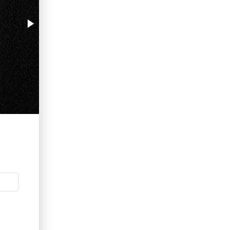
erid: LdtCKJjWj Реклама. ИП Кучеренко Николай
Николаевич