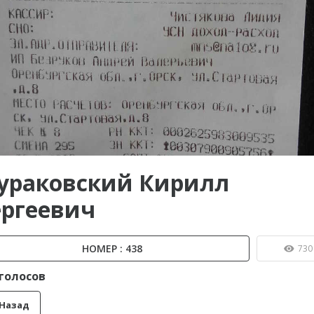
ы до...
ураковский Кирилл
ергеевич
НОМЕР : 438
730
 голосов
Назад