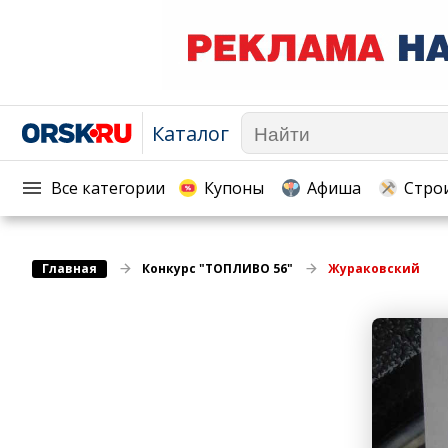
Каталог
Афиша
Телекоммуникации и связь
Популярное →
Строи
Строительство и ремонт
Торговля
Все категории
Купоны
Афиша
Стро
Авто и мото
Бизнес и финансы
Рестораны, кафе, бары
Юристы, Экспертиза, Стра
Главная
Развлечения и отдых
Конкурс "ТОПЛИВО 56"
Жураковский
Ремонт
Спорт Фитнес
Социальные организации
Недвижимость
Это интересно
Красота Косметология
Администрация
Медицина Здоровье
Промышленность
Путешествия, Туризм
Сельское хозяйство