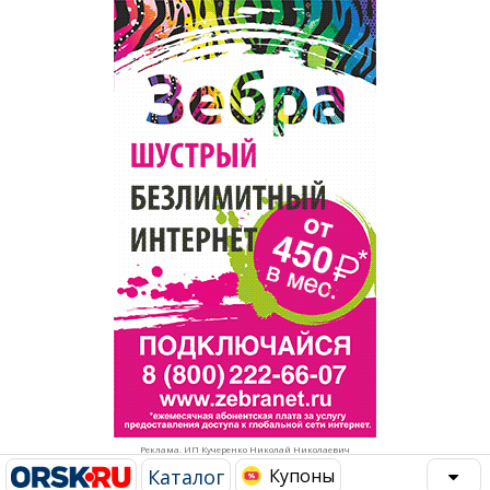
Популярное →
Строительство и ремонт
Афиша
Телекоммуникации и связь
Строительство и ремонт
Торговля
Авто и мото
Бизнес и финансы
Рестораны, кафе, бары
Юристы, Экспертиза, Страхование
Развлечения и отдых
Ремонт
Спорт Фитнес
Социальные организации
Недвижимость
Это интересно
Реклама. ИП Кучеренко Николай Николаевич
Красота Косметология
Администрация
Каталог
Купоны