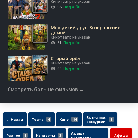
Кинотеатр не указан
98
Подробнее
Мой дикий друг. Возвращение
домой
Кинотеатр не указан
61
Подробнее
Старый орёл
Кинотеатр не указан
64
Подробнее
Смотреть больше фильмов →
Выставки,
← Назад
Театр
4
Кино
14
3
экскурсии
Афиша
Разное
1
Концерты
3
Афиша
ВКонтакте