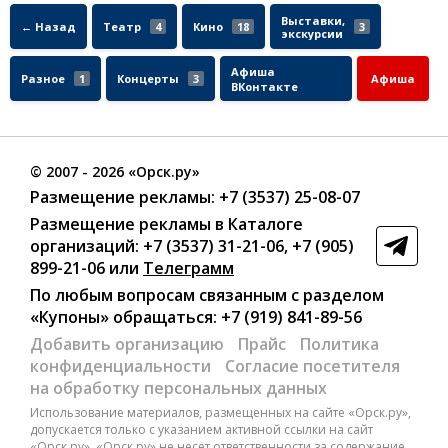
Выставки,
← Назад
Театр
4
Кино
18
3
экскурсии
Афиша
Разное
1
Концерты
3
Афиша
ВКонтакте
©
2007
- 2026 «Орск.ру»
Размещение рекламы:
+7 (3537) 25-08-07
Размещение рекламы в Каталоге
организаций
:
+7 (3537) 31-21-06
,
+7 (905)
899-21-06
или
Телеграмм
По любым вопросам связанным с разделом
«Купоны»
обращаться:
+7 (919) 841-89-56
Добавить организацию
Прайс
Политика
конфиденциальности
Согласие посетителя
на обработку персональных данных
Использование материалов, размещенных на сайте «Орск.ру»,
допускается только с указанием активной ссылки на сайт
«Орск.ру». «Орск.ру» не несет ответственности за содержание