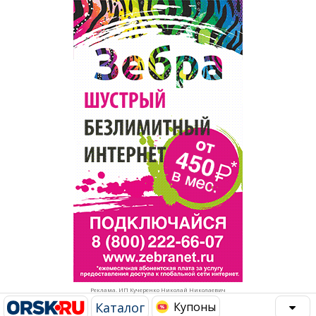
Популярное →
Строительство и ремонт
Афиша
Телекоммуникации и связь
Строительство и ремонт
Торговля
Авто и мото
Бизнес и финансы
Рестораны, кафе, бары
Юристы, Экспертиза, Страхование
Развлечения и отдых
Ремонт
Спорт Фитнес
Социальные организации
Недвижимость
Это интересно
Реклама. ИП Кучеренко Николай Николаевич
Красота Косметология
Администрация
Каталог
Купоны