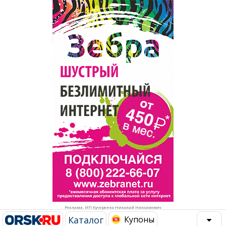
Популярное →
Строительство и ремонт
Афиша
Телекоммуникации и связь
Строительство и ремонт
Торговля
Авто и мото
Бизнес и финансы
Рестораны, кафе, бары
Юристы, Экспертиза, Страхование
Развлечения и отдых
Ремонт
Спорт Фитнес
Социальные организации
Недвижимость
Это интересно
Реклама. ИП Кучеренко Николай Николаевич
Красота Косметология
Администрация
Каталог
Купоны