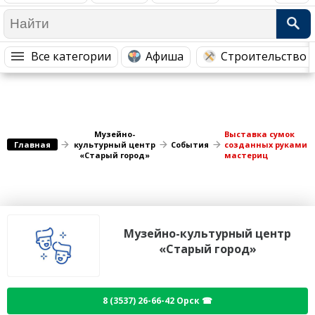
Медицина Здоровье
Промышленность
Путешествия, Туризм
Сельское хозяйство
Все категории
Афиша
Строительство 
Гостиницы
Городское хозяйство
Образование
Ветеринария, Зоотовары
Бытовые услуги
Курьерская служба, Службы до...
Музейно-
Выставка сумок
СМИ и Реклама
Купоны
Главная
культурный центр
События
созданных руками
«Старый город»
мастериц
Музейно-культурный центр
«Старый город»
8 (3537) 26-66-42 Орск ☎