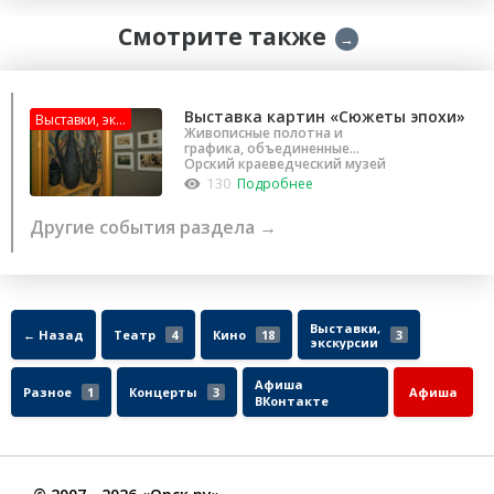
Смотрите также
→
Выставка картин «Сюжеты эпохи»
Выставки, эк...
Живописные полотна и
графика, объединенные
человеческой судьбы.
Орский краеведческий музей
130
Подробнее
Другие события раздела →
Выставки,
← Назад
Театр
4
Кино
18
3
экскурсии
Афиша
Разное
1
Концерты
3
Афиша
ВКонтакте