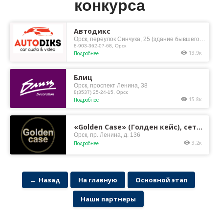
конкурса
Автодикс
Орск, переулок Синчука, 25 (здание бывшего
таксопарка), установочный центр
8-903-362-07-68, Орск
13.9к
Подробнее
Блиц
Орск, проспект Ленина, 38
8(3537) 25-24-15, Орск
15.8к
Подробнее
«Golden Case» (Голден кейс), сеть
маг...
Орск, пр. Ленина, д. 136
3.2к
Подробнее
←
Назад
На главную
Основной этап
Наши партнеры