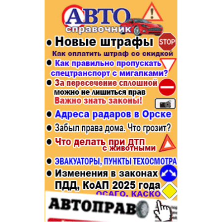
Популярное →
Строительство и ремонт
Афиша
Телекоммуникации и связь
Строительство и ремонт
Торговля
Авто и мото
Бизнес и финансы
Рестораны, кафе, бары
Юристы, Экспертиза, Страхование
Развлечения и отдых
Ремонт
Спорт Фитнес
Социальные организации
Недвижимость
Это интересно
Красота Косметология
Администрация