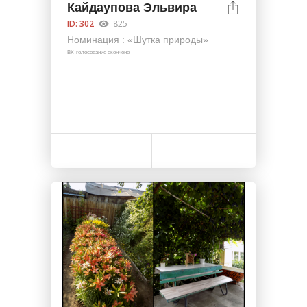
Кайдаупова Эльвира
ID: 302
825
Номинация : «Шутка природы»
ВК-голосование окончено