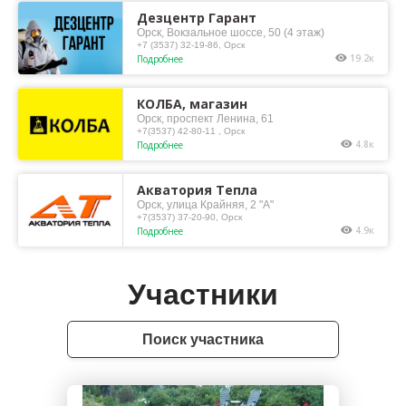
Дезцентр Гарант
Орск, Вокзальное шоссе, 50 (4 этаж)
+7 (3537) 32-19-86, Орск
19.2к
Подробнее
КОЛБА, магазин
Орск, проспект Ленина, 61
+7(3537) 42-80-11 , Орск
4.8к
Подробнее
Акватория Тепла
Орск, улица Крайняя, 2 "А"
+7(3537) 37-20-90, Орск
4.9к
Подробнее
Участники