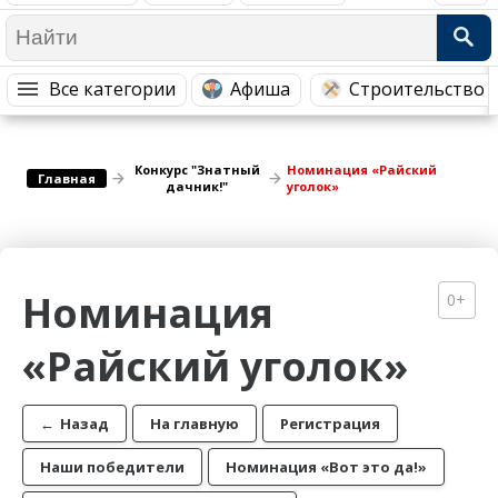
Медицина Здоровье
Промышленность
Путешествия, Туризм
Сельское хозяйство
Все категории
Афиша
Строительство 
Гостиницы
Городское хозяйство
Образование
Ветеринария, Зоотовары
Конкурс "Знатный
Номинация «Райский
Бытовые услуги
Курьерская служба, Службы до...
Главная
дачник!"
уголок»
СМИ и Реклама
Купоны
Номинация
0+
«Райский уголок»
←
Назад
На главную
Регистрация
Наши победители
Номинация «Вот это да!»