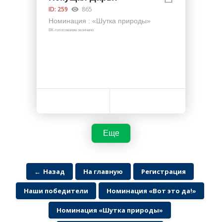
ID: 259
865
Номинация : «Шутка природы»
ВК-голосование окончено
←
Назад
На главную
Регистрация
Наши победители
Номинация «Вот это да!»
Номинация «Шутка природы»