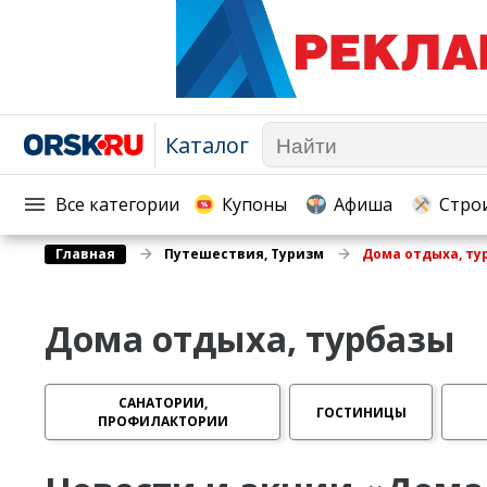
Каталог
Афиша
Телекоммуникации и связь
Популярное →
Строи
Строительство и ремонт
Торговля
Все категории
Купоны
Афиша
Стро
Авто и мото
Бизнес и финансы
Главная
Путешествия, Туризм
Дома отдыха, ту
Рестораны, кафе, бары
Юристы, Экспертиза, Стра
Развлечения и отдых
Ремонт
Дома отдыха, турбазы
Спорт Фитнес
Социальные организации
Недвижимость
Это интересно
Красота Косметология
САНАТОРИИ,
Администрация
ГОСТИНИЦЫ
ПРОФИЛАКТОРИИ
Медицина Здоровье
Промышленность
Путешествия, Туризм
Сельское хозяйство