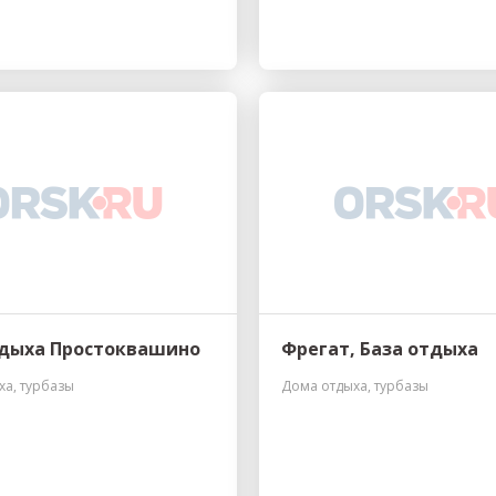
тдыха Простоквашино
Фрегат, База отдыха
ха, турбазы
Дома отдыха, турбазы