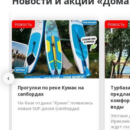
Новости и акции «Дома
Гостиницы
Городское хозяйство
Образование
Ветеринария, Зоотовары
Новость
Новость
Бытовые услуги
Курьерская служба, Служб
СМИ и Реклама
Купоны
Previous
Прогулки по реке Кумак на
Турбаз
сапбордах
предла
комфор
На базе отдыха "Кумак" появились
воды
новые SUP-доски (сапборды)
Уютные 
Ириклин
ждут го