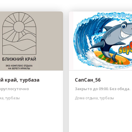
й край, турбаза
СапСан_56
круглосуточно
Закрыто до 09:00. Без обеда.
ха, турбазы
Дома отдыха, турбазы