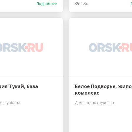
Подробнее
1.9к
ия Тукай, база
Белое Подворье, жил
комплекс
ха, турбазы
Дома отдыха, турбазы