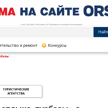
erid: LdtCKJ4Ys Реклама. ИП Кучеренко Николай Николаевич
Найт
тельство и ремонт
ительство и ремонт
Конкурсы
рбазы
хование
ТУРИСТИЧЕСКИЕ
АГЕНТСТВА