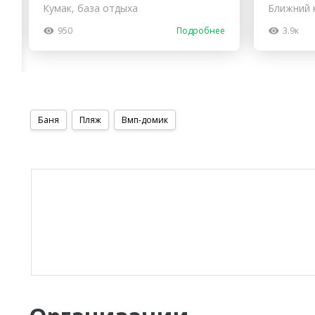
Кумак, база отдыха
Ближний 
950
Подробнее
3.9к
Баня
Пляж
Вмп-домик