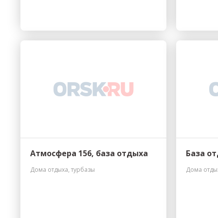
Атмосфера 156, база отдыха
База о
Дома отдыха, турбазы
Дома отды