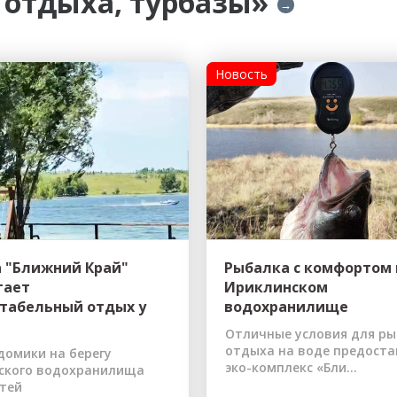
 отдыха, турбазы»
→
Новость
ы до...
а "Ближний Край"
Рыбалка с комфортом 
гает
Ириклинском
табельный отдых у
водохранилище
Отличные условия для ры
отдыха на воде предоста
домики на берегу
эко-комплекс «Бли...
ского водохранилища
стей