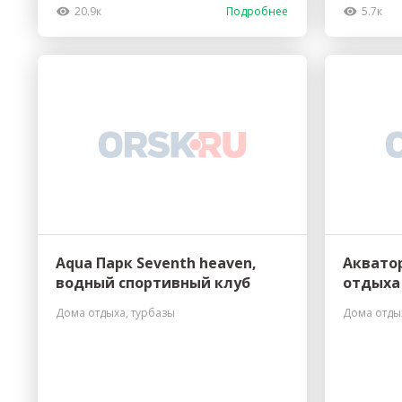
20.9к
Подробнее
5.7к
Aqua Парк Seventh heaven,
Акватор
водный спортивный клуб
отдыха
Дома отдыха, турбазы
Дома отды