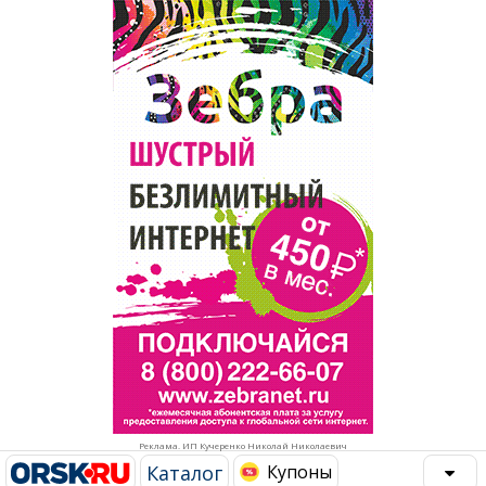
Популярное →
Строительство и ремонт
Афиша
Телекоммуникации и связь
Строительство и ремонт
Торговля
Авто и мото
Бизнес и финансы
Рестораны, кафе, бары
Юристы, Экспертиза, Страхование
Развлечения и отдых
Ремонт
Спорт Фитнес
Социальные организации
Недвижимость
Это интересно
Реклама. ИП Кучеренко Николай Николаевич
Красота Косметология
Администрация
Каталог
Купоны