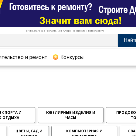
erid: LdtCKcsSb Реклама. ИП Кучеренко Николай Николаевич
Найт
тельство и ремонт
ительство и ремонт
Конкурсы
хование
 СПОРТА И
ЮВЕЛИРНЫЕ ИЗДЕЛИЯ И
ПРОДОВО
О ОТДЫХА
ЧАСЫ
Т
ЦВЕТЫ, САД И
КОМПЬЮТЕРНАЯ И
СВА