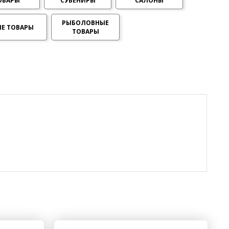
ОВАРЫ
СУВЕНИРЫ
САЛОНЫ
РЫБОЛОВНЫЕ
Е ТОВАРЫ
ТОВАРЫ
erid: LdtCKJjWj Реклама. ИП Кучеренко Николай
Николаевич