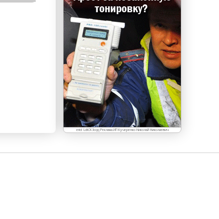
erid: LdtCK3cqq Реклама.ИП Кучеренко Николай Николаевич