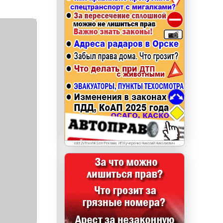
erid: LdtCKJjWj Реклама. ИП Кучеренко Николай
Николаевич
erid:2VfnxxhKSem Реклама. ИП Кучеренко Николай Николаевич