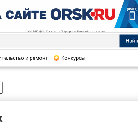
erid: LdtCKJ4Ys Реклама. ИП Кучеренко Николай Николаевич
Найт
тельство и ремонт
ительство и ремонт
Конкурсы
хование
х