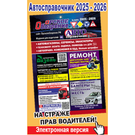
Популярное →
Строительство и ремонт
Афиша
Телекоммуникации и связь
Строительство и ремонт
Торговля
Авто и мото
Бизнес и финансы
Рестораны, кафе, бары
Юристы, Экспертиза, Страхование
Развлечения и отдых
Ремонт
Спорт Фитнес
Социальные организации
Недвижимость
Это интересно
Красота Косметология
Администрация