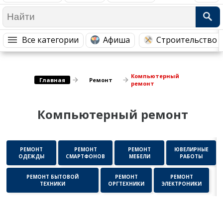
Медицина Здоровье
Промышленность
Путешествия, Туризм
Сельское хозяйство
Все категории
Афиша
Строительство 
Гостиницы
Городское хозяйство
Образование
Ветеринария, Зоотовары
Компьютерный
Бытовые услуги
Курьерская служба, Службы до...
Главная
Ремонт
ремонт
СМИ и Реклама
Купоны
Компьютерный ремонт
РЕМОНТ
РЕМОНТ
РЕМОНТ
ЮВЕЛИРНЫЕ
ОДЕЖДЫ
СМАРТФОНОВ
МЕБЕЛИ
РАБОТЫ
РЕМОНТ БЫТОВОЙ
РЕМОНТ
РЕМОНТ
ТЕХНИКИ
ОРГТЕХНИКИ
ЭЛЕКТРОНИКИ