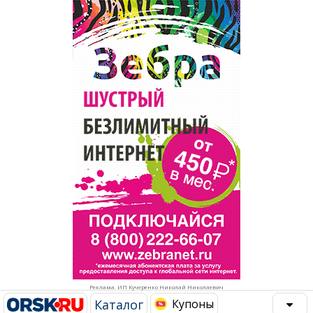
Популярное →
Строительство и ремонт
Афиша
Телекоммуникации и связь
Строительство и ремонт
Торговля
Авто и мото
Бизнес и финансы
Рестораны, кафе, бары
Юристы, Экспертиза, Страхование
Развлечения и отдых
Ремонт
Спорт Фитнес
Социальные организации
Недвижимость
Это интересно
Реклама. ИП Кучеренко Николай Николаевич
Красота Косметология
Администрация
Каталог
Купоны