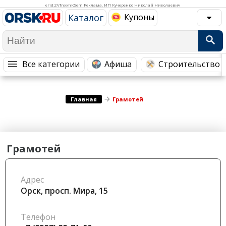
Медицина Здоровье
Промышленность
erid:2VfnxxhKSem Реклама. ИП Кучеренко Николай Николаевич
Каталог
Купоны
Путешествия, Туризм
Сельское хозяйство
Гостиницы
Городское хозяйство
Образование
Ветеринария, Зоотовары
Все категории
Афиша
Строительство 
Бытовые услуги
Курьерская служба, Службы до...
СМИ и Реклама
Купоны
Главная
Грамотей
Грамотей
Адрес
Орск, просп. Мира, 15
Телефон