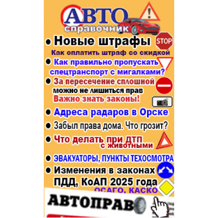
Популярное →
Строительство и ремонт
Афиша
Телекоммуникации и связь
Строительство и ремонт
Торговля
Авто и мото
Бизнес и финансы
Рестораны, кафе, бары
Юристы, Экспертиза, Страхование
Развлечения и отдых
Ремонт
Спорт Фитнес
Социальные организации
Недвижимость
Это интересно
Красота Косметология
Администрация