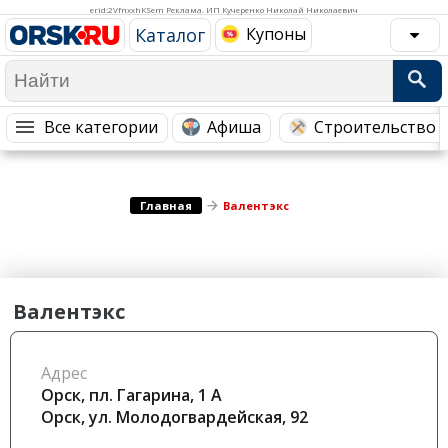
Медицина Здоровье
Промышленность
erid:2VfnxxhKSem Реклама. ИП Кучеренко Николай Николаевич
Каталог
Купоны
Путешествия, Туризм
Сельское хозяйство
Гостиницы
Городское хозяйство
Образование
Ветеринария, Зоотовары
Все категории
Афиша
Строительство 
Бытовые услуги
Курьерская служба, Службы до...
СМИ и Реклама
Купоны
Главная
Валентэкс
Валентэкс
Адрес
Орск, пл. Гагарина, 1 А
Орск, ул. ​Молодогвардейская, 92