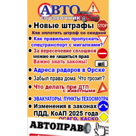
Популярное →
Строительство и ремонт
Афиша
Телекоммуникации и связь
Строительство и ремонт
Торговля
Авто и мото
Бизнес и финансы
Рестораны, кафе, бары
Юристы, Экспертиза, Страхование
Развлечения и отдых
Ремонт
Спорт Фитнес
Социальные организации
Недвижимость
Это интересно
Красота Косметология
Администрация