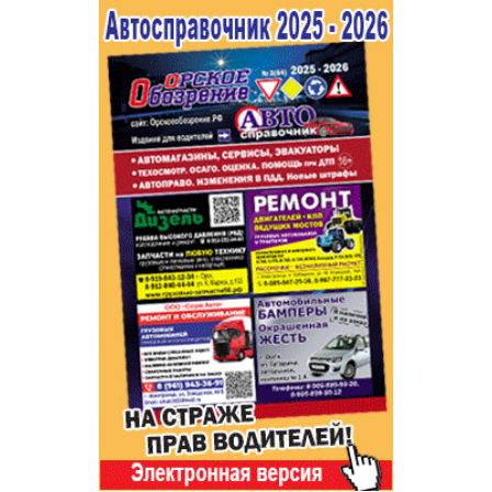
Популярное →
Строительство и ремонт
Афиша
Телекоммуникации и связь
Строительство и ремонт
Торговля
Авто и мото
Бизнес и финансы
Рестораны, кафе, бары
Юристы, Экспертиза, Страхование
Развлечения и отдых
Ремонт
Спорт Фитнес
Социальные организации
Недвижимость
Это интересно
Красота Косметология
Администрация