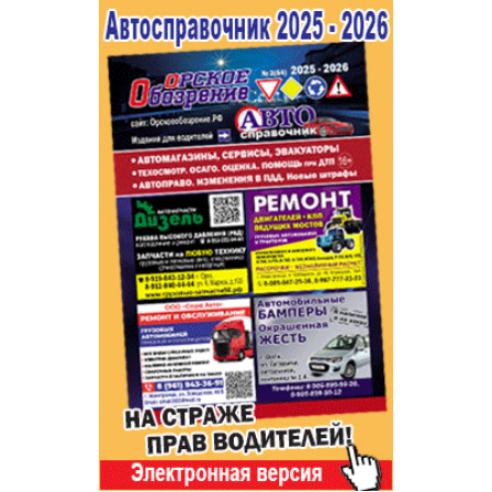
Популярное →
Строительство и ремонт
Афиша
Телекоммуникации и связь
Строительство и ремонт
Торговля
Авто и мото
Бизнес и финансы
Рестораны, кафе, бары
Юристы, Экспертиза, Страхование
Развлечения и отдых
Ремонт
Спорт Фитнес
Социальные организации
Недвижимость
Это интересно
Красота Косметология
Администрация