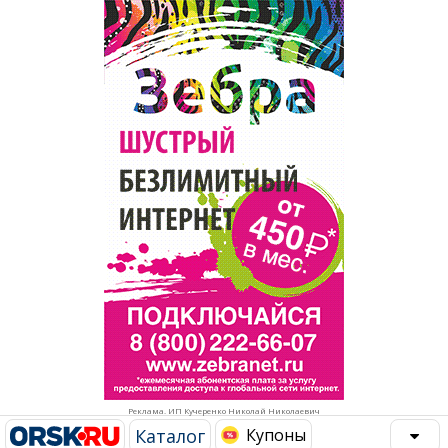
Популярное →
Строительство и ремонт
Афиша
Телекоммуникации и связь
Строительство и ремонт
Торговля
Авто и мото
Бизнес и финансы
Рестораны, кафе, бары
Юристы, Экспертиза, Страхование
Развлечения и отдых
Ремонт
Спорт Фитнес
Социальные организации
Недвижимость
Это интересно
Реклама. ИП Кучеренко Николай Николаевич
Красота Косметология
Администрация
Каталог
Купоны