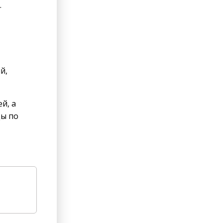
.
й,
й, а
ды по