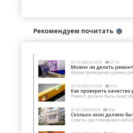
Рекомендуем почитать
→
07.12.2025 в 18:59
27.1к
Можно ли делать ремонт
Время проведения шумных раб
22.10.2025 в 10:35
9.1к
Как проверить качество 
Ремонт должен быть качеств
01.07.2026 в 6:24
9.6к
Сколько окон должно бы
Советы при планировке небо