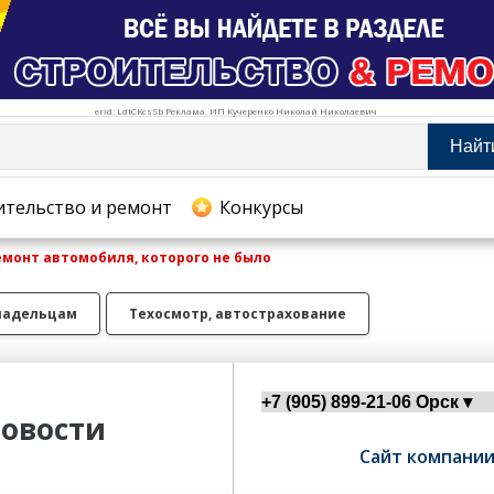
erid: LdtCKcsSb Реклама. ИП Кучеренко Николай Николаевич
Найт
тельство и ремонт
ительство и ремонт
Конкурсы
монт автомобиля, которого не было
хование
ладельцам
Техосмотр, автострахование
овости
Сайт компани