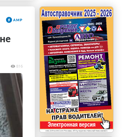
erid: LdtCKJjWj Реклама. ИП Кучеренко Николай
Николаевич
 не
816
erid:2VfnxxhKSem Реклама. ИП Кучеренко Николай Николаевич