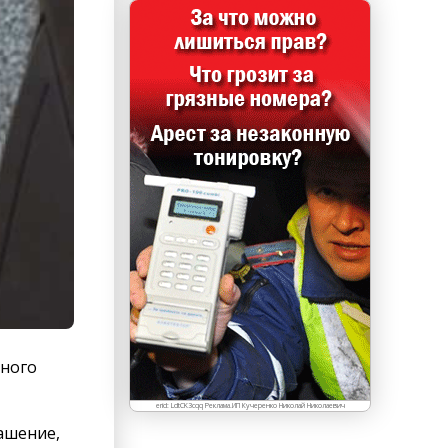
тного
erid: LdtCK3cqq Реклама.ИП Кучеренко Николай Николаевич
ашение,