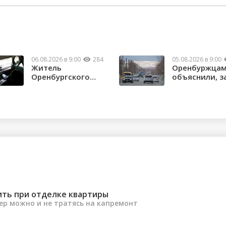
06.08.2026 в 9:00
284
05.08.2026 в 9:00
Житель
Оренбуржца
Оренбургского
объяснили, з
района потерял
нужны техни
почти 1,5 м...
...
ить при отделке квартиры
ер можно и не тратясь на капремонт