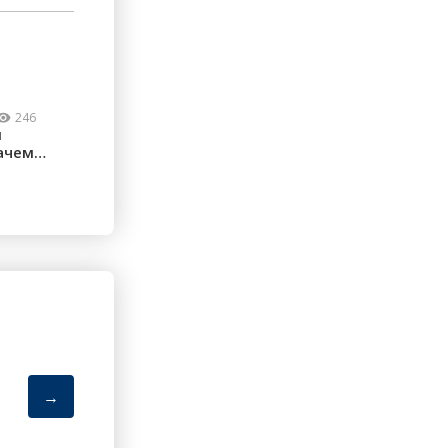
246
м
ачем
ческие
→