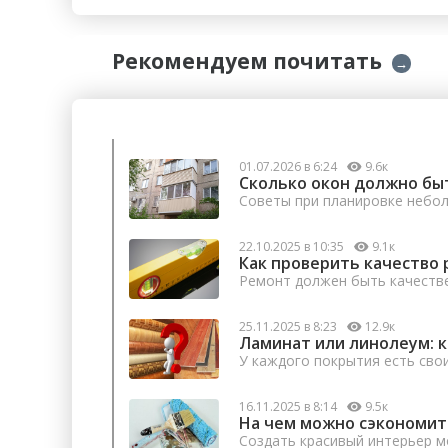
Рекомендуем почитать
→
01.07.2026 в 6:24
9.6к
Сколько окон должно бы
Советы при планировке небо
22.10.2025 в 10:35
9.1к
Как проверить качество 
Ремонт должен быть качеств
25.11.2025 в 8:23
12.9к
Ламинат или линолеум: 
У каждого покрытия есть сво
16.11.2025 в 8:14
9.5к
На чем можно сэкономит
Создать красивый интерьер м