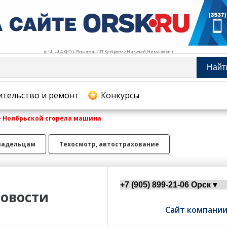
erid: LdtCKJ4Ys Реклама. ИП Кучеренко Николай Николаевич
Найт
тельство и ремонт
ительство и ремонт
Конкурсы
е Ноябрьской сгорела машина
хование
ладельцам
Техосмотр, автострахование
овости
Сайт компани