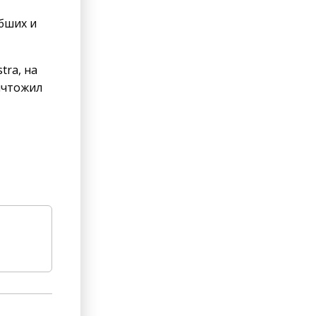
бших и
tra, на
ничтожил