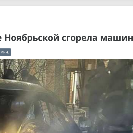
ы до...
е Ноябрьской сгорела маши
 мин.