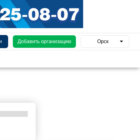
и
Добавить организацию
Орск
и