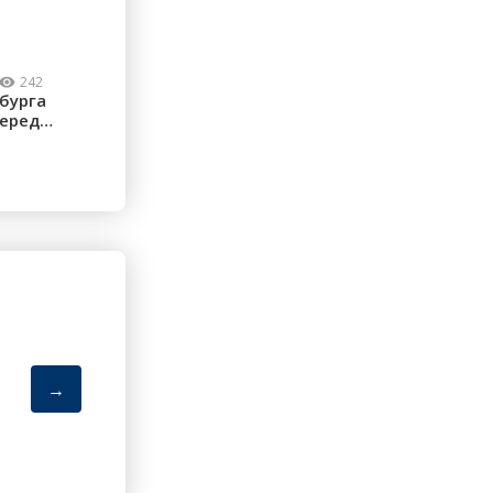
242
бурга
перед
...
→