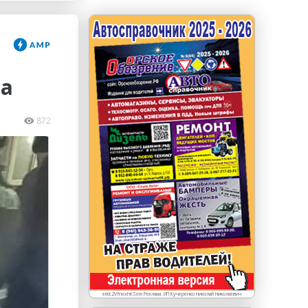
erid: LdtCKJjWj Реклама. ИП Кучеренко Николай
Николаевич
на
872
erid:2VfnxxhKSem Реклама. ИП Кучеренко Николай Николаевич