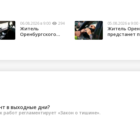
06.08.2026 в 9:00
294
05.08.2026 в 9:00
Житель
Житель Орен
Оренбургского
предстанет 
района потерял
судом за повт
почти 1,5 м...
нт в выходные дни?
 работ регламентирует «Закон о тишине».