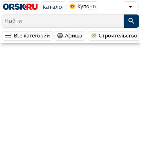
Каталог
Купоны
Популярное →
Все категории
Афиша
Строительство 
Строительство и ремонт
Афиша
Телекоммуникации и связь
Строительство и ремонт
Торговля
Авто и мото
Бизнес и финансы
Рестораны, кафе, бары
Юристы, Экспертиза, Страхование
Развлечения и отдых
Ремонт
Спорт Фитнес
Социальные организации
Недвижимость
Это интересно
Красота Косметология
Администрация