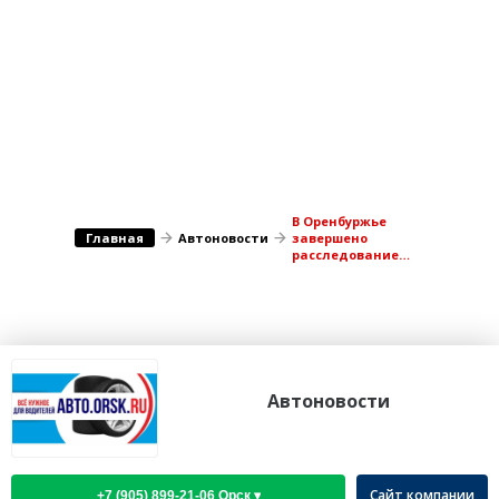
Медицина Здоровье
Промышленность
Путешествия, Туризм
Сельское хозяйство
Гостиницы
Городское хозяйство
Образование
Ветеринария, Зоотовары
Бытовые услуги
Курьерская служба, Службы до...
СМИ и Реклама
Купоны
В Оренбуржье
Главная
Автоновости
завершено
расследование
смертельного ДТП
в Октябрьском
районе
Автоновости
Сайт компании