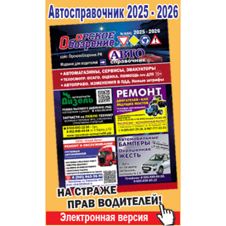
Популярное →
Строительство и ремонт
Афиша
Телекоммуникации и связь
Строительство и ремонт
Торговля
Авто и мото
Бизнес и финансы
Рестораны, кафе, бары
Юристы, Экспертиза, Страхование
Развлечения и отдых
Ремонт
Спорт Фитнес
Социальные организации
Недвижимость
Это интересно
Красота Косметология
Администрация