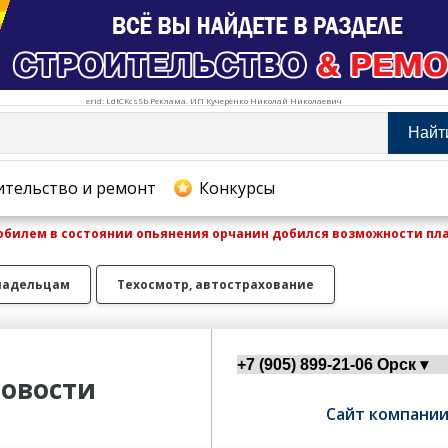
erid: LdtCKcsSb Реклама. ИП Кучеренко Николай Николаевич
Найт
тельство и ремонт
ительство и ремонт
Конкурсы
билем в состоянии опьянения орчанин добился возможности пл
хование
ладельцам
Техосмотр, автострахование
овости
Сайт компани