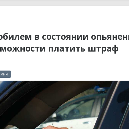
ы до...
билем в состоянии опьянен
зможности платить штраф
 мин.