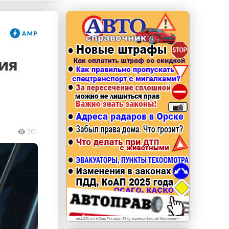
erid: LdtCKJjWj Реклама. ИП Кучеренко Николай
Николаевич
ия
701
erid:2VfnxxhKSem Реклама. ИП Кучеренко Николай Николаевич