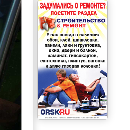
erid: LdtCKcXxf Реклама. ИП Кучеренко Николай Николаевич