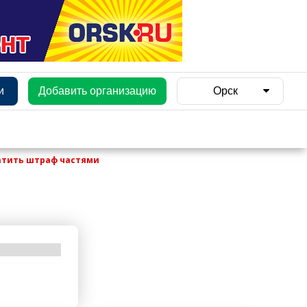
и
Добавить организацию
Орск
атить штраф частями
и