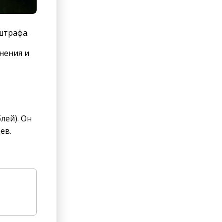
штрафа.
нения и
лей). Он
ев.