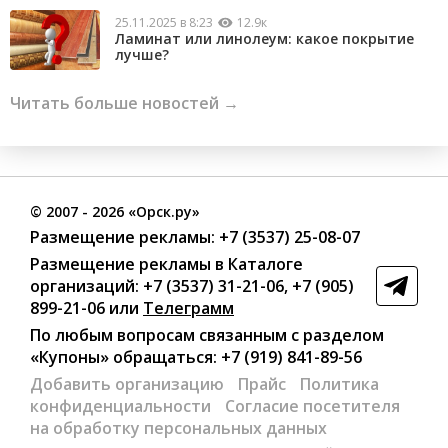
25.11.2025 в 8:23
12.9к
Ламинат или линолеум: какое покрытие
лучше?
Читать больше новостей →
©
2007
- 2026 «Орск.ру»
Размещение рекламы:
+7 (3537) 25-08-07
Размещение рекламы в Каталоге
организаций
:
+7 (3537) 31-21-06
,
+7 (905)
899-21-06
или
Телеграмм
По любым вопросам связанным с разделом
«Купоны»
обращаться:
+7 (919) 841-89-56
Добавить организацию
Прайс
Политика
конфиденциальности
Согласие посетителя
на обработку персональных данных