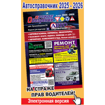
Популярное →
Строительство и ремонт
Афиша
Телекоммуникации и связь
Строительство и ремонт
Торговля
Авто и мото
Бизнес и финансы
Рестораны, кафе, бары
Юристы, Экспертиза, Страхование
Развлечения и отдых
Ремонт
Спорт Фитнес
Социальные организации
Недвижимость
Это интересно
Красота Косметология
Администрация