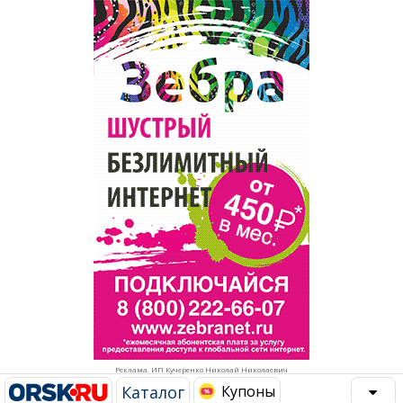
Популярное →
Строительство и ремонт
Афиша
Телекоммуникации и связь
Строительство и ремонт
Торговля
Авто и мото
Бизнес и финансы
Рестораны, кафе, бары
Юристы, Экспертиза, Страхование
Развлечения и отдых
Ремонт
Спорт Фитнес
Социальные организации
Недвижимость
Это интересно
Реклама. ИП Кучеренко Николай Николаевич
Красота Косметология
Администрация
Каталог
Купоны