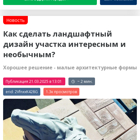
Новость
Как сделать ландшафтный
дизайн участка интересным и
необычным?
Хорошее решение - малые архитектурные формы
Публикация 21.03.2025 в 13:01
~ 2 мин.
erid: 2VfnxxK428G
1.3к