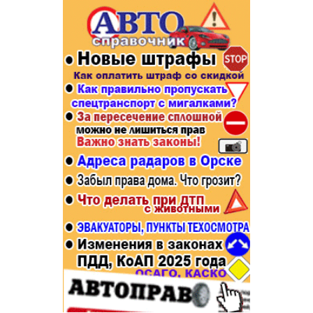
Популярное →
Строительство и ремонт
Афиша
Телекоммуникации и связь
Строительство и ремонт
Торговля
Авто и мото
Бизнес и финансы
Рестораны, кафе, бары
Юристы, Экспертиза, Страхование
Развлечения и отдых
Ремонт
Спорт Фитнес
Социальные организации
Недвижимость
Это интересно
Красота Косметология
Администрация