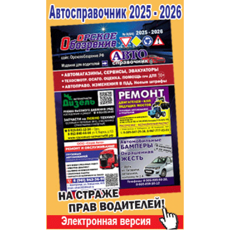
Популярное →
Строительство и ремонт
Афиша
Телекоммуникации и связь
Строительство и ремонт
Торговля
Авто и мото
Бизнес и финансы
Рестораны, кафе, бары
Юристы, Экспертиза, Страхование
Развлечения и отдых
Ремонт
Спорт Фитнес
Социальные организации
Недвижимость
Это интересно
Красота Косметология
Администрация