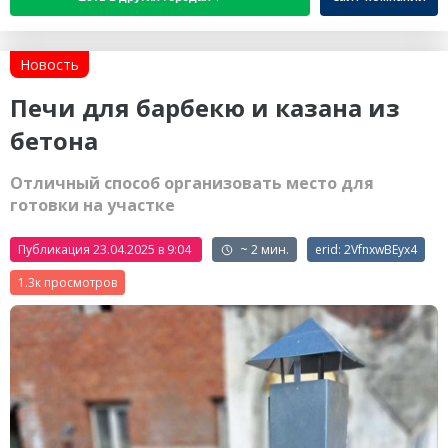
Новость
Печи для барбекю и казана из
бетона
Отличный способ организовать место для
готовки на участке
Публикация 23.04.2025 в 9:04
~ 2 мин.
erid: 2VfnxwBEyx4
1.3к