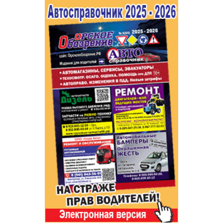
Популярное →
Строительство и ремонт
Афиша
Телекоммуникации и связь
Строительство и ремонт
Торговля
Авто и мото
Бизнес и финансы
Рестораны, кафе, бары
Юристы, Экспертиза, Страхование
Развлечения и отдых
Ремонт
Спорт Фитнес
Социальные организации
Недвижимость
Это интересно
Красота Косметология
Администрация