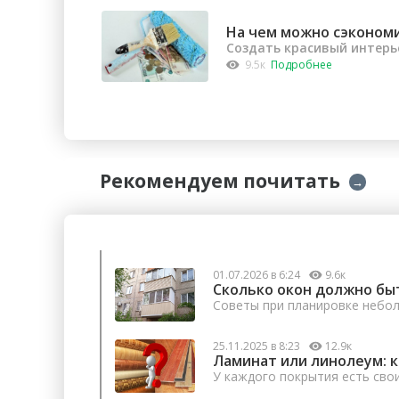
На чем можно сэконом
Создать красивый интерь
9.5к
Подробнее
Рекомендуем почитать
→
01.07.2026 в 6:24
9.6к
Сколько окон должно бы
Советы при планировке небо
25.11.2025 в 8:23
12.9к
Ламинат или линолеум: 
У каждого покрытия есть сво