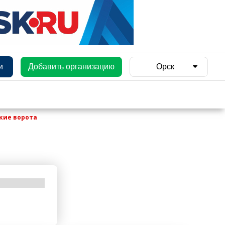
и
Добавить организацию
Орск
кие ворота
и