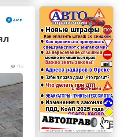
erid: LdtCKJjWj Реклама. ИП Кучеренко Николай
Николаевич
ял
716
erid:2VfnxxhKSem Реклама. ИП Кучеренко Николай Николаевич