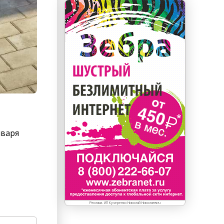
нваря
Реклама. ИП Кучеренко Николай Николаевич