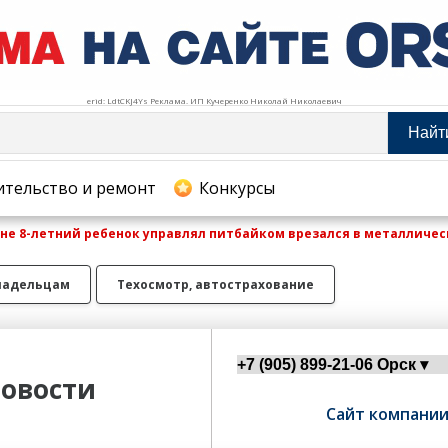
erid: LdtCKJ4Ys Реклама. ИП Кучеренко Николай Николаевич
Найт
тельство и ремонт
ительство и ремонт
Конкурсы
не 8-летний ребенок управлял питбайком врезался в металличес
хование
ладельцам
Техосмотр, автострахование
овости
Сайт компани