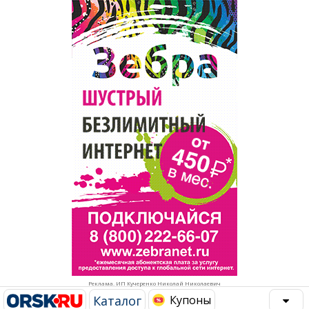
Популярное →
Строительство и ремонт
Афиша
Телекоммуникации и связь
Строительство и ремонт
Торговля
Авто и мото
Бизнес и финансы
Рестораны, кафе, бары
Юристы, Экспертиза, Страхование
Развлечения и отдых
Ремонт
Спорт Фитнес
Социальные организации
Недвижимость
Это интересно
Реклама. ИП Кучеренко Николай Николаевич
Красота Косметология
Администрация
Каталог
Купоны