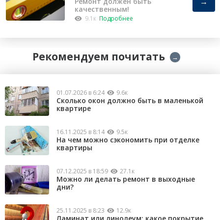
→
Ремонт должен быть
качественным!
9.1к
Подробнее
Рекомендуем почитать
→
01.07.2026 в 6:24
9.6к
Сколько окон должно быть в маленькой
квартире
16.11.2025 в 8:14
9.5к
На чем можно сэкономить при отделке
квартиры
07.12.2025 в 18:59
27.1к
Можно ли делать ремонт в выходные
дни?
25.11.2025 в 8:23
12.9к
Ламинат или линолеум: какое покрытие