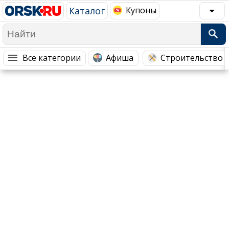
Каталог
Купоны
Популярное →
Все категории
Афиша
Строительство 
Строительство и ремонт
Афиша
Телекоммуникации и связь
Строительство и ремонт
Торговля
Авто и мото
Бизнес и финансы
Рестораны, кафе, бары
Юристы, Экспертиза, Страхование
Развлечения и отдых
Ремонт
Спорт Фитнес
Социальные организации
Недвижимость
Это интересно
Красота Косметология
Администрация