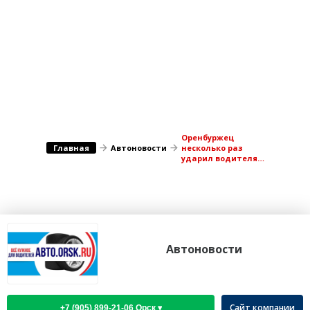
Медицина Здоровье
Промышленность
Путешествия, Туризм
Сельское хозяйство
Гостиницы
Городское хозяйство
Образование
Ветеринария, Зоотовары
Бытовые услуги
Курьерская служба, Службы до...
СМИ и Реклама
Купоны
Оренбуржец
Главная
Автоновости
несколько раз
ударил водителя
маршрутки по
лицу
Автоновости
Сайт компании