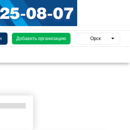
и
Добавить организацию
Орск
и