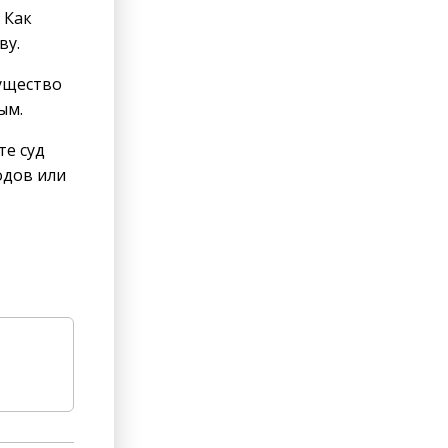
 Как
ву.
мущество
ым.
те суд
одов или