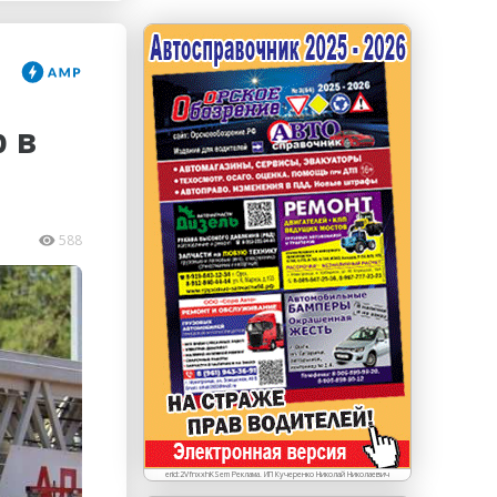
erid: LdtCKJjWj Реклама. ИП Кучеренко Николай
Николаевич
 в
588
erid:2VfnxxhKSem Реклама. ИП Кучеренко Николай Николаевич