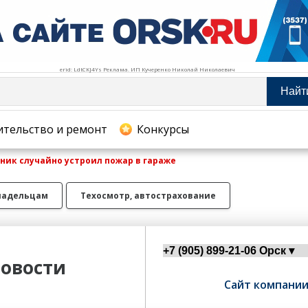
erid: LdtCKJ4Ys Реклама. ИП Кучеренко Николай Николаевич
Найт
тельство и ремонт
ительство и ремонт
Конкурсы
ник случайно устроил пожар в гараже
хование
ладельцам
Техосмотр, автострахование
овости
Сайт компани