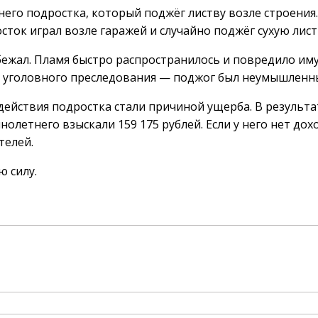
его подростка, который поджёг листву возле строения.
ток играл возле гаражей и случайно поджёг сухую лист
 убежал. Пламя быстро распространилось и повредило и
ля уголовного преследования — поджог был неумышленн
 действия подростка стали причиной ущерба. В результа
нолетнего взыскали 159 175 рублей. Если у него нет дох
телей.
ю силу.