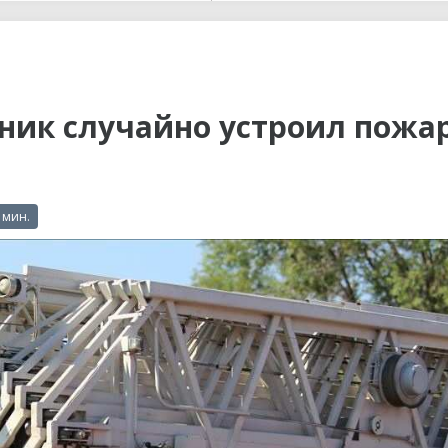
ы до...
ник случайно устроил пожар
 мин.