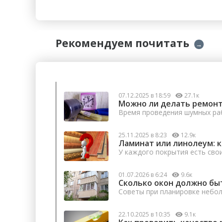
Рекомендуем почитать
→
07.12.2025 в 18:59
27.1к
Можно ли делать ремонт
Время проведения шумных раб
25.11.2025 в 8:23
12.9к
Ламинат или линолеум: 
У каждого покрытия есть сво
01.07.2026 в 6:24
9.6к
Сколько окон должно бы
Советы при планировке небо
22.10.2025 в 10:35
9.1к