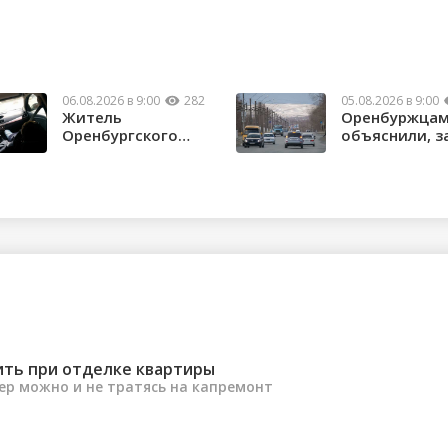
06.08.2026 в 9:00
282
05.08.2026 в 9:00
Житель
Оренбуржца
Оренбургского
объяснили, з
района потерял
нужны техни
почти 1,5 м...
...
ить при отделке квартиры
ер можно и не тратясь на капремонт