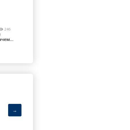
246
м
ачем
ческие
→