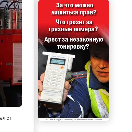
ал от
erid: LdtCK3cqq Реклама.ИП Кучеренко Николай Николаевич