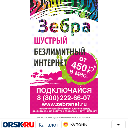
Популярное →
Строительство и ремонт
Афиша
Телекоммуникации и связь
Строительство и ремонт
Торговля
Авто и мото
Бизнес и финансы
Рестораны, кафе, бары
Юристы, Экспертиза, Страхование
Развлечения и отдых
Ремонт
Спорт Фитнес
Социальные организации
Недвижимость
Это интересно
Реклама. ИП Кучеренко Николай Николаевич
Красота Косметология
Администрация
Каталог
Купоны