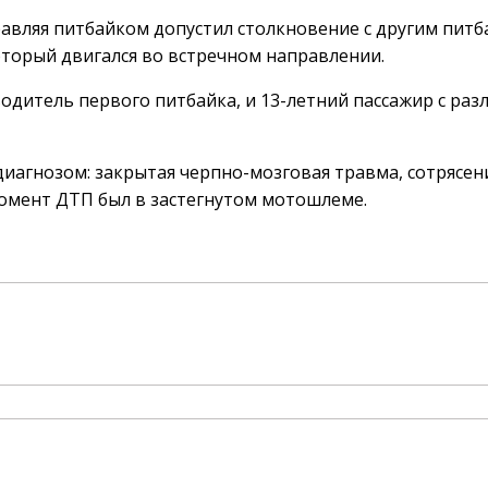
правляя питбайком допустил столкновение с другим пит
оторый двигался во встречном направлении.
дитель первого питбайка, и 13-летний пассажир с ра
диагнозом: закрытая черпно-мозговая травма, сотрясен
момент ДТП был в застегнутом мотошлеме.