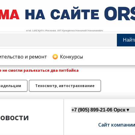
erid: LdtCKJ4Ys Реклама. ИП Кучеренко Николай Николаевич
Найт
тельство и ремонт
ительство и ремонт
Конкурсы
е не смогли разъехаться два питбайка
хование
ладельцам
Техосмотр, автострахование
овости
Сайт компани