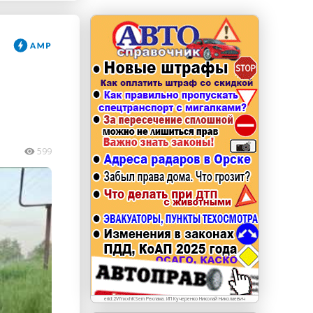
erid: LdtCKJjWj Реклама. ИП Кучеренко Николай
Николаевич
599
erid:2VfnxxhKSem Реклама. ИП Кучеренко Николай Николаевич