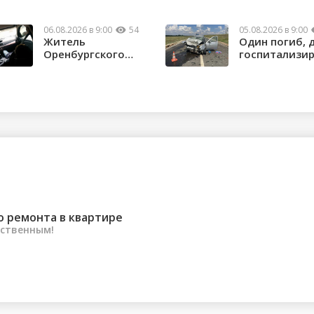
06.08.2026 в 9:00
54
05.08.2026 в 9:00
Житель
Один погиб, 
Оренбургского
госпитализи
района потерял
в ДТП в Нов...
почти 1,5 м...
о ремонта в квартире
ественным!