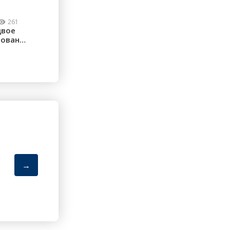
261
двое
рованы:
→