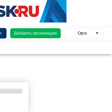
и
Добавить организацию
Орск
и