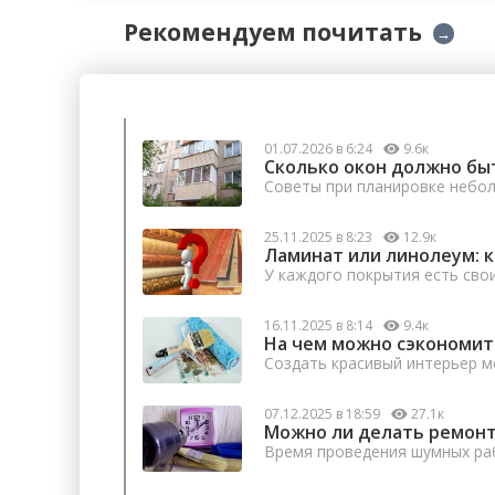
Рекомендуем почитать
→
01.07.2026 в 6:24
9.6к
Сколько окон должно бы
Советы при планировке небо
25.11.2025 в 8:23
12.9к
Ламинат или линолеум: 
У каждого покрытия есть сво
16.11.2025 в 8:14
9.4к
На чем можно сэкономит
Создать красивый интерьер м
07.12.2025 в 18:59
27.1к
Можно ли делать ремонт
Время проведения шумных раб