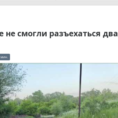
ы до...
е не смогли разъехаться два
 мин.