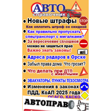
Популярное →
Строительство и ремонт
Афиша
Телекоммуникации и связь
Строительство и ремонт
Торговля
Авто и мото
Бизнес и финансы
Рестораны, кафе, бары
Юристы, Экспертиза, Страхование
Развлечения и отдых
Ремонт
Спорт Фитнес
Социальные организации
Недвижимость
Это интересно
Красота Косметология
Администрация