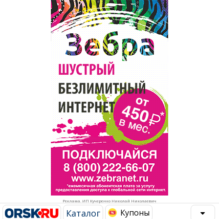
Популярное →
Строительство и ремонт
Афиша
Телекоммуникации и связь
Строительство и ремонт
Торговля
Авто и мото
Бизнес и финансы
Рестораны, кафе, бары
Юристы, Экспертиза, Страхование
Развлечения и отдых
Ремонт
Спорт Фитнес
Социальные организации
Недвижимость
Это интересно
Реклама. ИП Кучеренко Николай Николаевич
Красота Косметология
Администрация
Каталог
Купоны