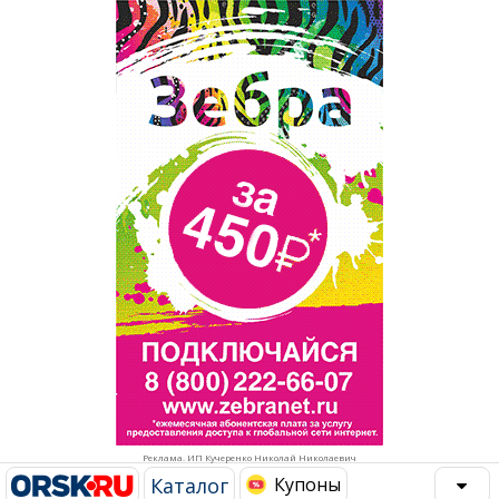
Популярное →
Строительство и ремонт
Афиша
Телекоммуникации и связь
Строительство и ремонт
Торговля
Авто и мото
Бизнес и финансы
Рестораны, кафе, бары
Юристы, Экспертиза, Страхование
Развлечения и отдых
Ремонт
Спорт Фитнес
Социальные организации
Недвижимость
Это интересно
Реклама. ИП Кучеренко Николай Николаевич
Красота Косметология
Администрация
Каталог
Купоны