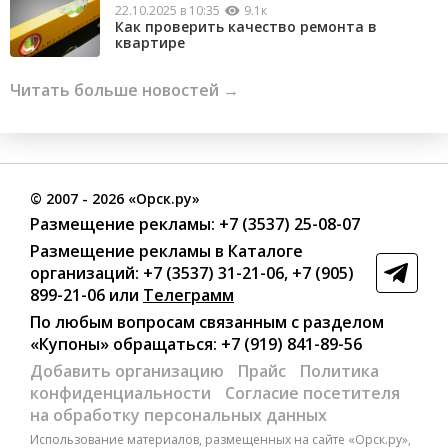
22.10.2025 в 10:35
9.1к
Как проверить качество ремонта в
квартире
Читать больше новостей →
©
2007
- 2026 «Орск.ру»
Размещение рекламы:
+7 (3537) 25-08-07
Размещение рекламы в Каталоге
организаций
:
+7 (3537) 31-21-06
,
+7 (905)
899-21-06
или
Телеграмм
По любым вопросам связанным с разделом
«Купоны»
обращаться:
+7 (919) 841-89-56
Добавить организацию
Прайс
Политика
конфиденциальности
Согласие посетителя
на обработку персональных данных
Использование материалов, размещенных на сайте «Орск.ру»,