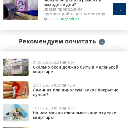
выходные дни?
→
Время проведения
шумных работ регламентирует
«Закон о тишине».
27.1к
Подробнее
Рекомендуем почитать
→
01.07.2026 в 6:24
9.6к
Сколько окон должно быть в маленькой
квартире
25.11.2025 в 8:23
12.9к
Ламинат или линолеум: какое покрытие
лучше?
16.11.2025 в 8:14
9.5к
На чем можно сэкономить при отделке
квартиры