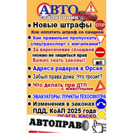
Популярное →
Строительство и ремонт
Афиша
Телекоммуникации и связь
Строительство и ремонт
Торговля
Авто и мото
Бизнес и финансы
Рестораны, кафе, бары
Юристы, Экспертиза, Страхование
Развлечения и отдых
Ремонт
Спорт Фитнес
Социальные организации
Недвижимость
Это интересно
Красота Косметология
Администрация