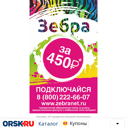
Популярное →
Строительство и ремонт
Афиша
Телекоммуникации и связь
Строительство и ремонт
Торговля
Авто и мото
Бизнес и финансы
Рестораны, кафе, бары
Юристы, Экспертиза, Страхование
Развлечения и отдых
Ремонт
Спорт Фитнес
Социальные организации
Недвижимость
Это интересно
Реклама. ИП Кучеренко Николай Николаевич
Красота Косметология
Администрация
Каталог
Купоны