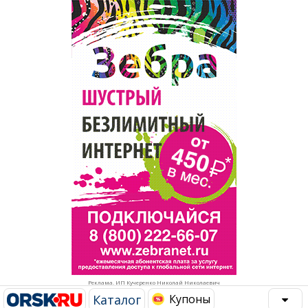
Популярное →
Строительство и ремонт
Афиша
Телекоммуникации и связь
Строительство и ремонт
Торговля
Авто и мото
Бизнес и финансы
Рестораны, кафе, бары
Юристы, Экспертиза, Страхование
Развлечения и отдых
Ремонт
Спорт Фитнес
Социальные организации
Недвижимость
Это интересно
Реклама. ИП Кучеренко Николай Николаевич
Красота Косметология
Администрация
Каталог
Купоны