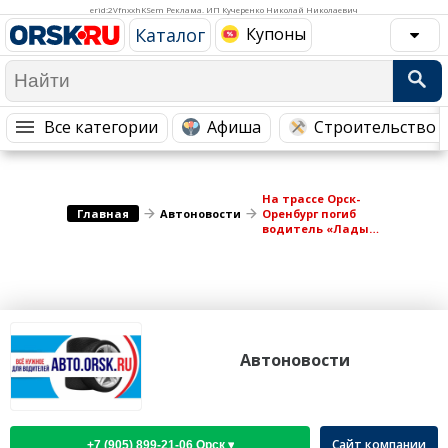
Медицина Здоровье
Промышленность
erid:2VfnxxhKSem Реклама. ИП Кучеренко Николай Николаевич
Каталог
Купоны
Путешествия, Туризм
Сельское хозяйство
Гостиницы
Городское хозяйство
Образование
Ветеринария, Зоотовары
Все категории
Афиша
Строительство 
Бытовые услуги
Курьерская служба, Службы до...
СМИ и Реклама
Купоны
На трассе Орск-
Главная
Автоновости
Оренбург погиб
водитель «Лады
Ларгус»
Автоновости
Сайт компании