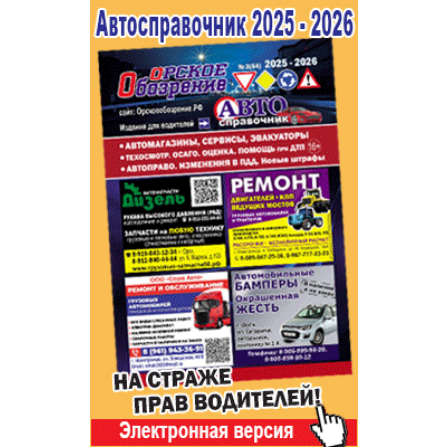
Популярное →
Строительство и ремонт
Афиша
Телекоммуникации и связь
Строительство и ремонт
Торговля
Авто и мото
Бизнес и финансы
Рестораны, кафе, бары
Юристы, Экспертиза, Страхование
Развлечения и отдых
Ремонт
Спорт Фитнес
Социальные организации
Недвижимость
Это интересно
Красота Косметология
Администрация