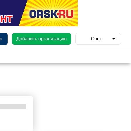
и
Добавить организацию
Орск
и