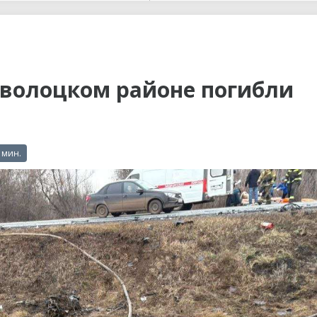
ы до...
еволоцком районе погибли
 мин.