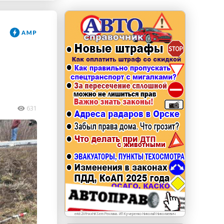
erid: LdtCKJjWj Реклама. ИП Кучеренко Николай
Николаевич
631
erid:2VfnxxhKSem Реклама. ИП Кучеренко Николай Николаевич