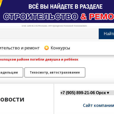
erid: LdtCKcsSb Реклама. ИП Кучеренко Николай Николаевич
Найт
тельство и ремонт
ительство и ремонт
Конкурсы
волоцком районе погибли девушка и ребёнок
хование
ладельцам
Техосмотр, автострахование
овости
Сайт компани