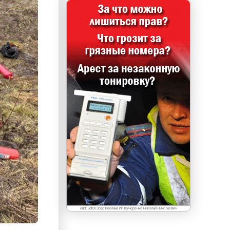
erid: LdtCK3cqq Реклама.ИП Кучеренко Николай Николаевич