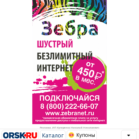
Популярное →
Строительство и ремонт
Афиша
Телекоммуникации и связь
Строительство и ремонт
Торговля
Авто и мото
Бизнес и финансы
Рестораны, кафе, бары
Юристы, Экспертиза, Страхование
Развлечения и отдых
Ремонт
Спорт Фитнес
Социальные организации
Недвижимость
Это интересно
Реклама. ИП Кучеренко Николай Николаевич
Красота Косметология
Администрация
Каталог
Купоны