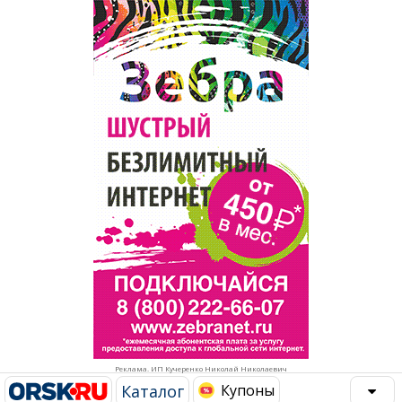
Популярное →
Строительство и ремонт
Афиша
Телекоммуникации и связь
Строительство и ремонт
Торговля
Авто и мото
Бизнес и финансы
Рестораны, кафе, бары
Юристы, Экспертиза, Страхование
Развлечения и отдых
Ремонт
Спорт Фитнес
Социальные организации
Недвижимость
Это интересно
Реклама. ИП Кучеренко Николай Николаевич
Красота Косметология
Администрация
Каталог
Купоны