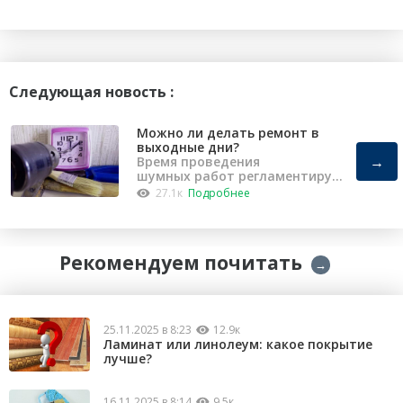
Следующая новость :
Можно ли делать ремонт в
выходные дни?
→
Время проведения
шумных работ регламентирует
«Закон о тишине».
27.1к
Подробнее
Рекомендуем почитать
→
25.11.2025 в 8:23
12.9к
Ламинат или линолеум: какое покрытие
лучше?
16.11.2025 в 8:14
9.5к