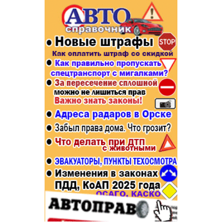
Популярное →
Строительство и ремонт
Афиша
Телекоммуникации и связь
Строительство и ремонт
Торговля
Авто и мото
Бизнес и финансы
Рестораны, кафе, бары
Юристы, Экспертиза, Страхование
Развлечения и отдых
Ремонт
Спорт Фитнес
Социальные организации
Недвижимость
Это интересно
Красота Косметология
Администрация